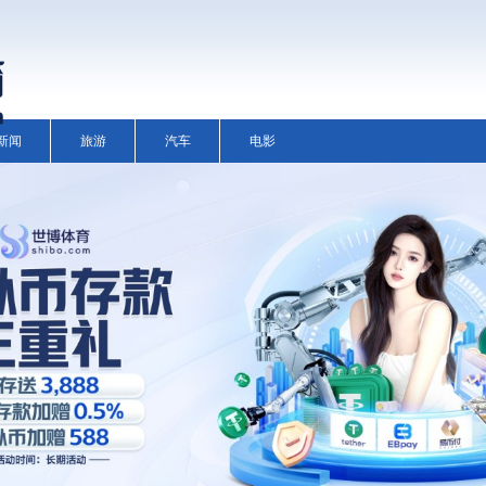
新闻
旅游
汽车
电影