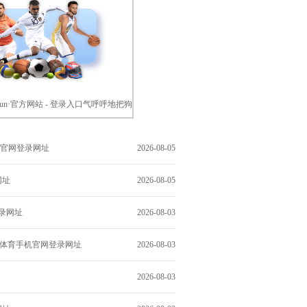
iyun·官方网站 - 登录入口气呼呼地把狗
手机官网登录网址
2026-08-05
网址
2026-08-05
登录网址
2026-08-03
i云体育手机官网登录网址
2026-08-03
2026-08-03